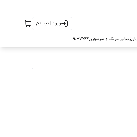
ورود | ثبت‌نام
نان
زیبایی
سرنگ و سرسوزن
9037744