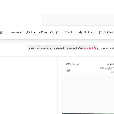
ستکش
ژل سونوگرافی
آبسلانگ
بتادین
آنژیوکت
اسکالپ
پد الکلی
ملحفه
ست سرم
ز
 براساس:
پربازدیدترین
پرفروش‌ترین
جدیدترین
ارزان‌ترین
گران‌ترین