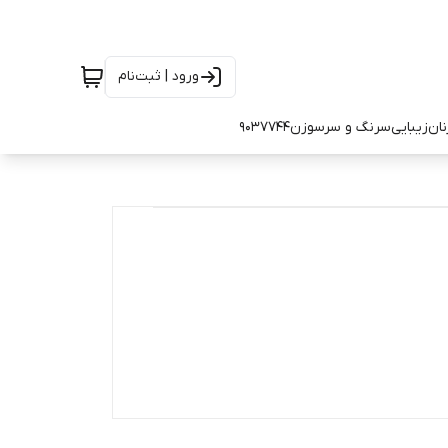
ورود | ثبت‌نام
نان
زیبایی
سرنگ و سرسوزن
9037744