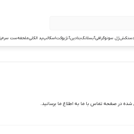
ستکش
ژل سونوگرافی
آبسلانگ
بتادین
آنژیوکت
اسکالپ
پد الکلی
ملحفه
ست سرم
ز
شده در صفحه تماس با ما به اطلاع ما برسانید.