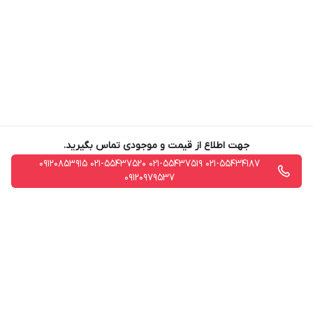
جهت اطلاع از قیمت و موجودی تماس بگیرید.
021-55434187 021-55437519 021-55437520 09120853915
09120979537