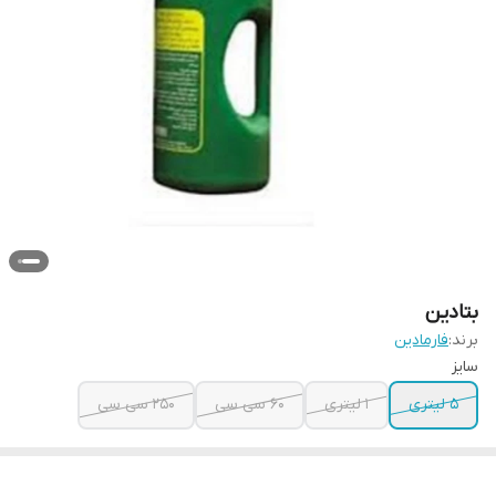
بتادین
برند:
فارمادین
سایز
۵ لیتری
۱ لیتری
60 سی سی
250 سی سی