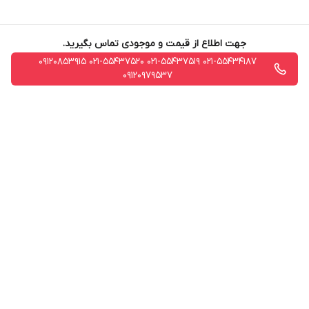
جهت اطلاع از قیمت و موجودی تماس بگیرید.
021-55434187 021-55437519 021-55437520 09120853915
09120979537
برگشت به بالا