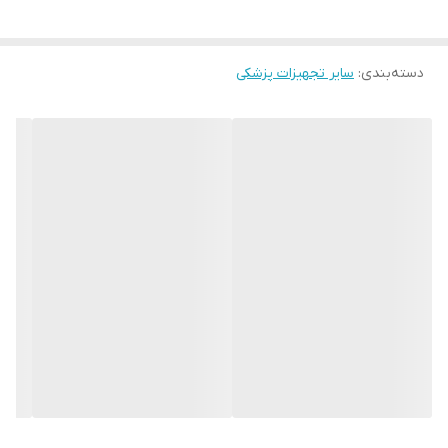
اسکراب ۷٫۵٪: برای اسکراب نمودن پوست بیمار در عمل‌های جراحی به کار
می‌رود و حاوی دترژن نیز می‌باشند که تولید حباب و لغزندگی می‌کند.
دسته‌بندی
:
سایر تجهیزات پزشکی
یدوفور (IODOPHOR) ماده‌ای است متشکل از ید و یک عامل حل‌کننده
نظیر پوویدون یا سورفکتانت که وقتی به صورت محلول است ید آزاد
می‌کند. بتادین نسبت به ید گزینه بهتری برای ضدعفونی سطح پوست و
زخم‌ها است، چراکه بر روی روند التیام اثر منفی بر جای نگذاشته و با در
اختیار داشتن ید فعال کافی اثری پایدارتری دارد. مزیت آنتی سپتیک‌های
حاوی ید، طیف گسترده فعالیت ضد میکروبی (کشتن اغلب عوامل
بیماریزا حتی اسپورها می‌باشد.
بتادین در صورت تماس با بافت‌های زنده داخل زخم (مانند عضلات و…) با
تخریب آن‌ها موجب تأخیر در التیام زخم و ایجاد بافت جوشگاهی می‌شود
و حساسیت‌های موضعی نیز ایجاد می‌کند.(به خاطر وجود ترکیبات یده)