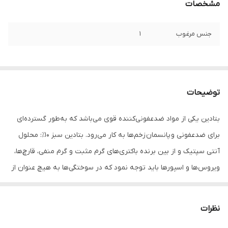
مشخصات
جنس مرغوب
۱
توضیحات
بتادین یکی از مواد ضدعفونی‌کننده قوی می‌باشد که به‌طور گسترده‌ای
برای ضدعفونی و پانسمان زخم‌ها به کار می‌رود. بتادین سبز ۱۰٪: محلول
آنتی سپتیک و از بین برنده باکتری‌های گرم مثبت و گرم منفی، قارچ‌ها،
ویروس‌ها و اسپورها باید توجه نمود که در سوختگی‌ها به هیچ عنوان از
بتادین استفاده نشود. (به خاطر وجود ترکیبات یده) برای ضدعفونی
نمودن زخم‌ها ۵ الی ۶ دقیقه این ترکیب روی پوست قرار گرفته و
نظرات
بلافاصله با محلول نرمال سالین از محل پاک می‌شود. بتادین قهوه‌ای یا