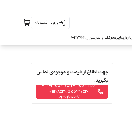
ورود | ثبت‌نام
نان
زیبایی
سرنگ و سرسوزن
9037744
جهت اطلاع از قیمت و موجودی تماس
بگیرید.
021-55434187 021-55437519 021-
55437520 09120853915
09120979537