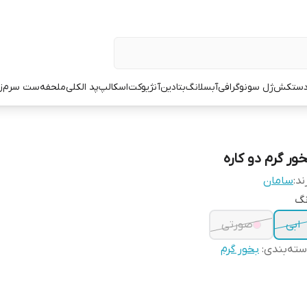
ستکش
ژل سونوگرافی
آبسلانگ
بتادین
آنژیوکت
اسکالپ
پد الکلی
ملحفه
ست سرم
ز
خور گرم دو کاره
ند:
سامان
نگ
ابی
صورتی
ته‌بندی
:
بخور گرم